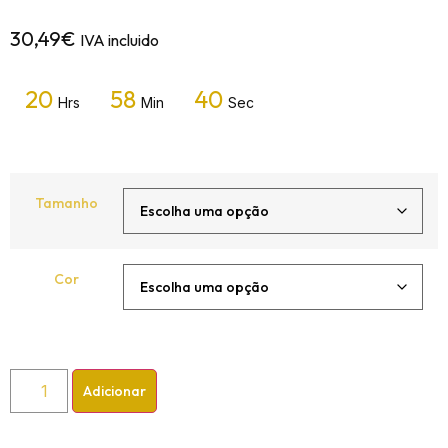
30,49
€
IVA incluido
20
58
38
Hrs
Min
Sec
Tamanho
Cor
Adicionar