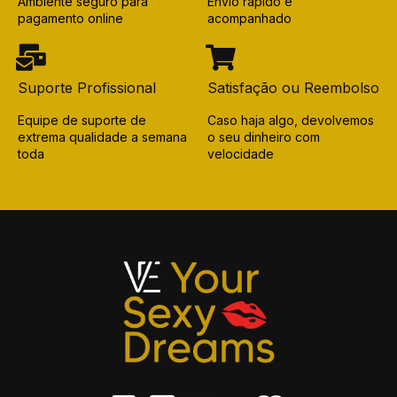
Ambiente seguro para
Envio rápido e
pagamento online
acompanhado
Suporte Profissional
Satisfação ou Reembolso
Equipe de suporte de
Caso haja algo, devolvemos
extrema qualidade a semana
o seu dinheiro com
toda
velocidade