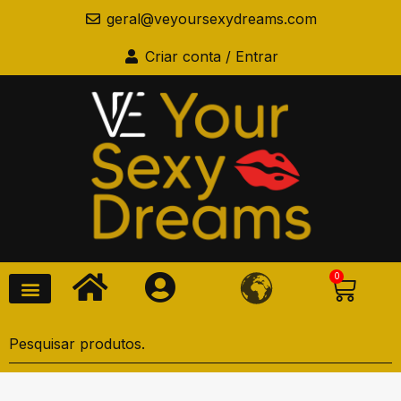
geral@veyoursexydreams.com
Criar conta / Entrar
0