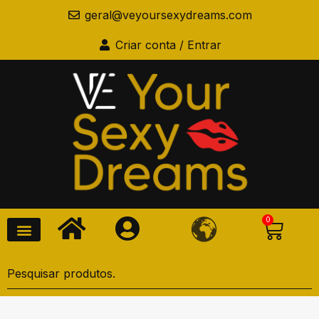
geral@veyoursexydreams.com
Criar conta / Entrar
0