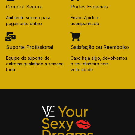
Compra Segura
Portes Especiais
Ambiente seguro para
Envio rápido e
pagamento online
acompanhado
Suporte Profissional
Satisfação ou Reembolso
Equipe de suporte de
Caso haja algo, devolvemos
extrema qualidade a semana
o seu dinheiro com
toda
velocidade