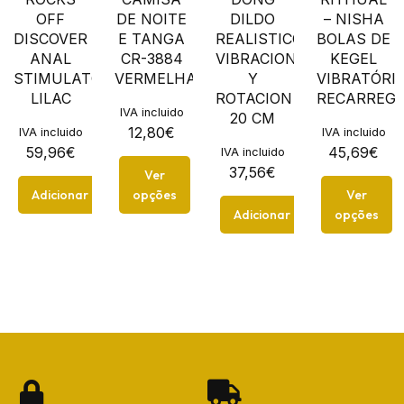
OFF
DE NOITE
DILDO
– NISHA
DISCOVER
E TANGA
REALISTICO
BOLAS DE
ANAL
CR-3884
VIBRACION
KEGEL
STIMULATOR
VERMELHA
Y
VIBRATÓRI
LILAC
ROTACION
RECARREGÁ
IVA incluido
20 CM
12,80
€
IVA incluido
IVA incluido
59,96
€
45,69
€
IVA incluido
37,56
€
Ver
Adicionar
opções
Ver
Adicionar
opções