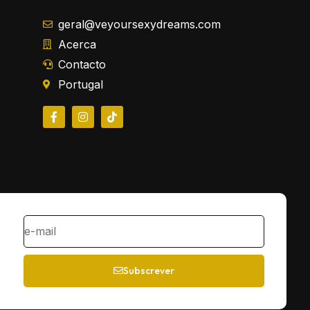
geral@veyoursexydreams.com
Acerca
Contacto
Portugal
Subscrever