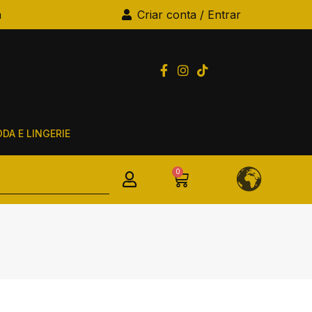
a
Criar conta / Entrar
DA E LINGERIE
0