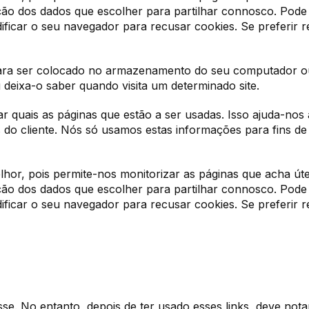
o dos dados que escolher para partilhar connosco. Pode o
icar o seu navegador para recusar cookies. Se preferir rec
ra ser colocado no armazenamento do seu computador ou 
 deixa-o saber quando visita um determinado site.
ar quais as páginas que estão a ser usadas. Isso ajuda-nos
 do cliente. Nós só usamos estas informações para fins de a
elhor, pois permite-nos monitorizar as páginas que acha út
o dos dados que escolher para partilhar connosco. Pode o
icar o seu navegador para recusar cookies. Se preferir rec
resse. No entanto, depois de ter usado esses links, deve no