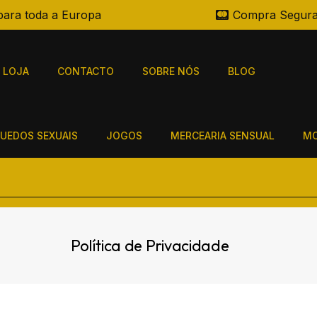
para toda a Europa
Compra Segur
LOJA
CONTACTO
SOBRE NÓS
BLOG
UEDOS SEXUAIS
JOGOS
MERCEARIA SENSUAL
MO
Política de Privacidade