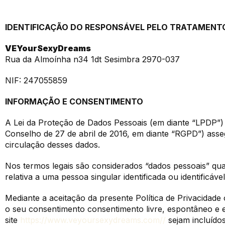
IDENTIFICAÇÃO DO RESPONSÁVEL PELO TRATAMENT
VEYourSexyDreams
Rua da Almoínha n34 1dt Sesimbra 2970-037
NIF: 247055859
INFORMAÇÃO E CONSENTIMENTO
A Lei da Proteção de Dados Pessoais (em diante “LPDP”
Conselho de 27 de abril de 2016, em diante “RGPD”) asse
circulação desses dados.
Nos termos legais são considerados “dados pessoais” qu
relativa a uma pessoa singular identificada ou identificá
Mediante a aceitação da presente Política de Privacidade o 
o seu consentimento consentimento livre, espontâneo e 
site
https://www.veyoursexydreams.com//
sejam incluído