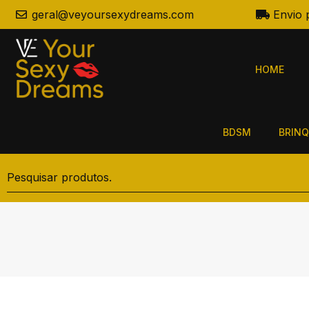
geral@veyoursexydreams.com
Envio 
HOME
BDSM
BRINQ