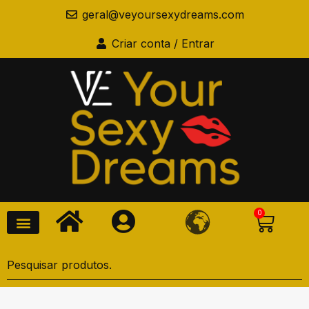
geral@veyoursexydreams.com
Criar conta / Entrar
0