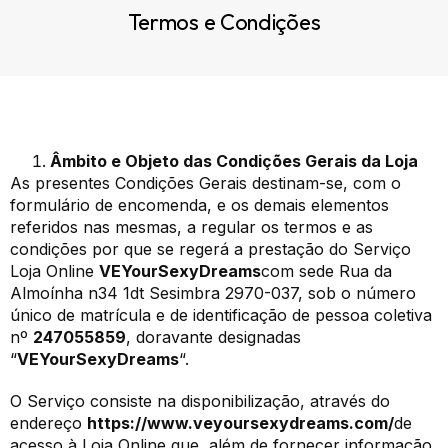
Termos e Condições
Âmbito e Objeto das Condições Gerais da Loja
As presentes Condições Gerais destinam-se, com o
formulário de encomenda, e os demais elementos
referidos nas mesmas, a regular os termos e as
condições por que se regerá a prestação do Serviço
Loja Online
VEYourSexyDreams
com sede Rua da
Almoínha n34 1dt Sesimbra 2970-037, sob o número
único de matrícula e de identificação de pessoa coletiva
nº
247055859
, doravante designadas
“
VEYourSexyDreams
“.
O Serviço consiste na disponibilização, através do
endereço
https://www.veyoursexydreams.com/
de
acesso à Loja Online que, além de fornecer informação