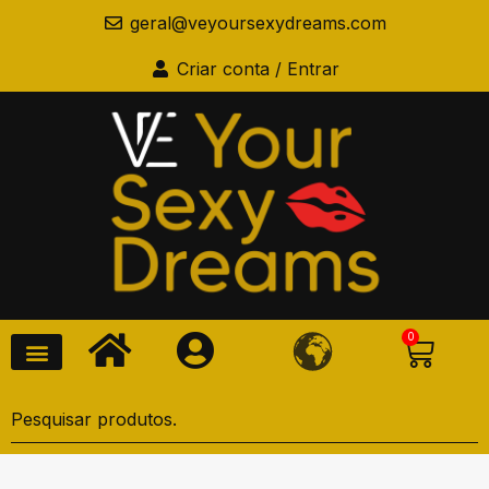
geral@veyoursexydreams.com
Criar conta / Entrar
0