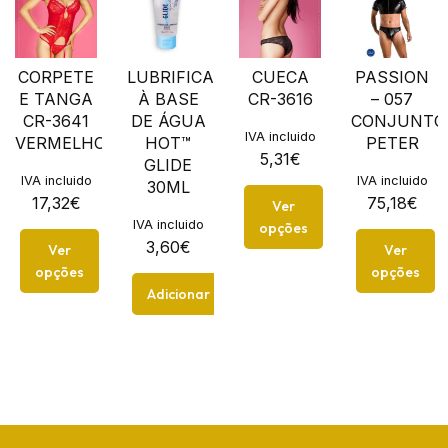
CORPETE
LUBRIFICANTE
CUECA
PASSION
E TANGA
À BASE
CR-3616
– 057
CR-3641
DE ÁGUA
CONJUNTO
IVA incluido
VERMELHO
HOT™
PETER
5,31
€
GLIDE
IVA incluido
IVA incluido
30ML
17,32
€
75,18
€
Ver
IVA incluido
opções
3,60
€
Ver
Ver
opções
opções
Adicionar