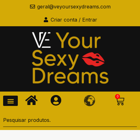
geral@veyoursexydreams.com
Criar conta / Entrar
0