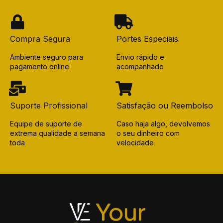
Compra Segura
Portes Especiais
Ambiente seguro para
Envio rápido e
pagamento online
acompanhado
Suporte Profissional
Satisfação ou Reembolso
Equipe de suporte de
Caso haja algo, devolvemos
extrema qualidade a semana
o seu dinheiro com
toda
velocidade