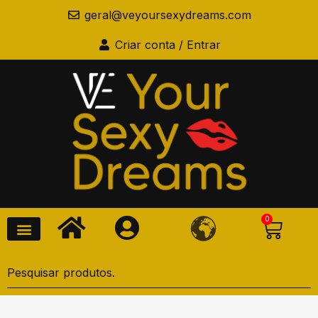
geral@veyoursexydreams.com
Criar conta / Entrar
0