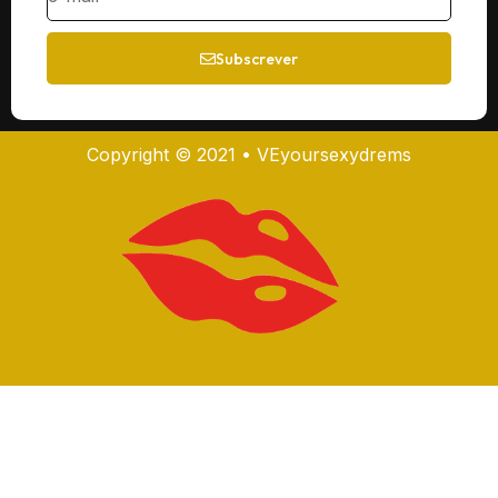
Subscrever
Copyright © 2021 • VEyoursexydrems