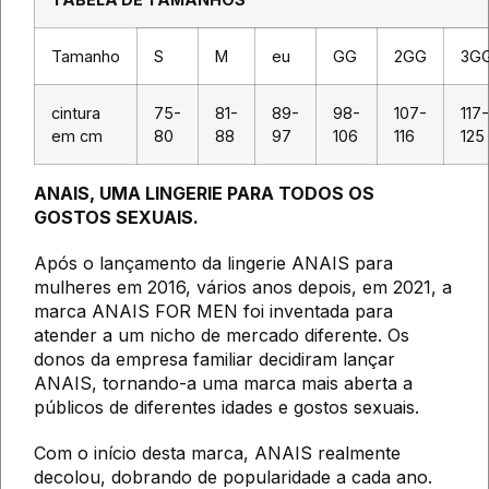
Tamanho
S
M
eu
GG
2GG
3G
cintura
75-
81-
89-
98-
107-
117-
em cm
80
88
97
106
116
125
ANAIS, UMA LINGERIE PARA TODOS OS
GOSTOS SEXUAIS.
Após o lançamento da lingerie ANAIS para
mulheres em 2016, vários anos depois, em 2021, a
marca ANAIS FOR MEN foi inventada para
atender a um nicho de mercado diferente. Os
donos da empresa familiar decidiram lançar
ANAIS, tornando-a uma marca mais aberta a
públicos de diferentes idades e gostos sexuais.
Com o início desta marca, ANAIS realmente
decolou, dobrando de popularidade a cada ano.