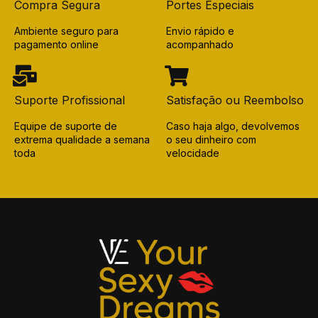
Compra Segura
Portes Especiais
Ambiente seguro para
Envio rápido e
pagamento online
acompanhado
Suporte Profissional
Satisfação ou Reembolso
Equipe de suporte de
Caso haja algo, devolvemos
extrema qualidade a semana
o seu dinheiro com
toda
velocidade