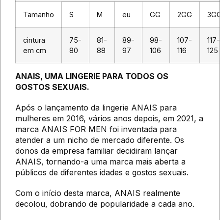
Tamanho
S
M
eu
GG
2GG
3G
cintura
75-
81-
89-
98-
107-
117-
em cm
80
88
97
106
116
125
ANAIS, UMA LINGERIE PARA TODOS OS
GOSTOS SEXUAIS.
Após o lançamento da lingerie ANAIS para
mulheres em 2016, vários anos depois, em 2021, a
marca ANAIS FOR MEN foi inventada para
atender a um nicho de mercado diferente. Os
donos da empresa familiar decidiram lançar
ANAIS, tornando-a uma marca mais aberta a
públicos de diferentes idades e gostos sexuais.
Com o início desta marca, ANAIS realmente
decolou, dobrando de popularidade a cada ano.