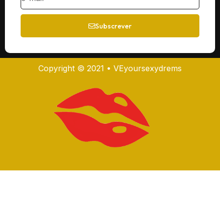
Subscrever
Copyright © 2021 • VEyoursexydrems