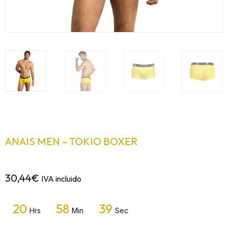
ANAIS MEN – TOKIO BOXER
30,44
€
IVA incluido
20
58
38
Hrs
Min
Sec