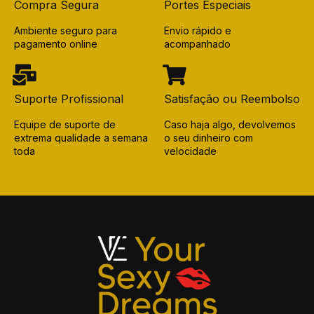
Compra Segura
Portes Especiais
Ambiente seguro para
Envio rápido e
pagamento online
acompanhado
Suporte Profissional
Satisfação ou Reembolso
Equipe de suporte de
Caso haja algo, devolvemos
extrema qualidade a semana
o seu dinheiro com
toda
velocidade