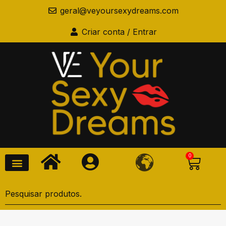
geral@veyoursexydreams.com
Criar conta / Entrar
0