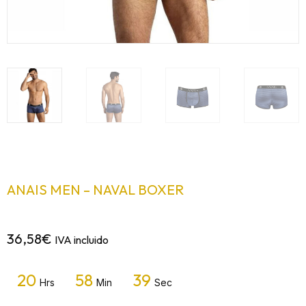
ANAIS MEN – NAVAL BOXER
36,58
€
IVA incluido
20
58
39
Hrs
Min
Sec