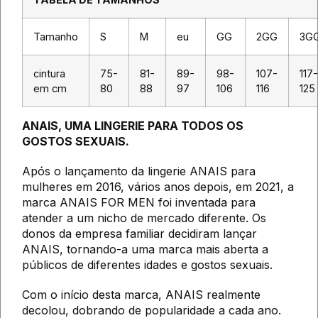
Tamanho
S
M
eu
GG
2GG
3G
cintura
75-
81-
89-
98-
107-
117-
em cm
80
88
97
106
116
125
ANAIS, UMA LINGERIE PARA TODOS OS
GOSTOS SEXUAIS.
Após o lançamento da lingerie ANAIS para
mulheres em 2016, vários anos depois, em 2021, a
marca ANAIS FOR MEN foi inventada para
atender a um nicho de mercado diferente. Os
donos da empresa familiar decidiram lançar
ANAIS, tornando-a uma marca mais aberta a
públicos de diferentes idades e gostos sexuais.
Com o início desta marca, ANAIS realmente
decolou, dobrando de popularidade a cada ano.