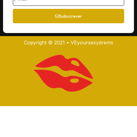
Subscrever
Copyright © 2021 • VEyoursexydrems