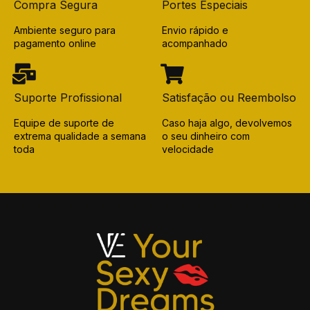
Compra Segura
Portes Especiais
Ambiente seguro para
Envio rápido e
pagamento online
acompanhado
Suporte Profissional
Satisfação ou Reembolso
Equipe de suporte de
Caso haja algo, devolvemos
extrema qualidade a semana
o seu dinheiro com
toda
velocidade