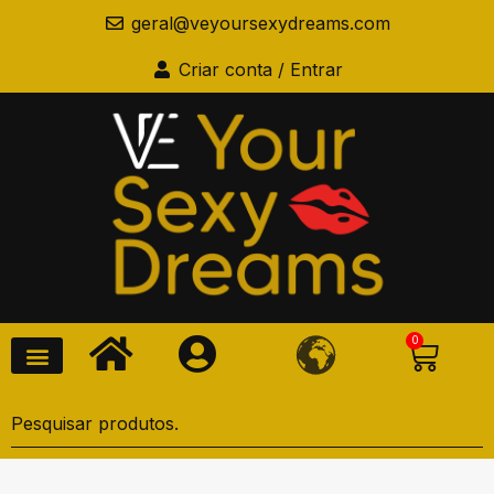
geral@veyoursexydreams.com
Criar conta / Entrar
0