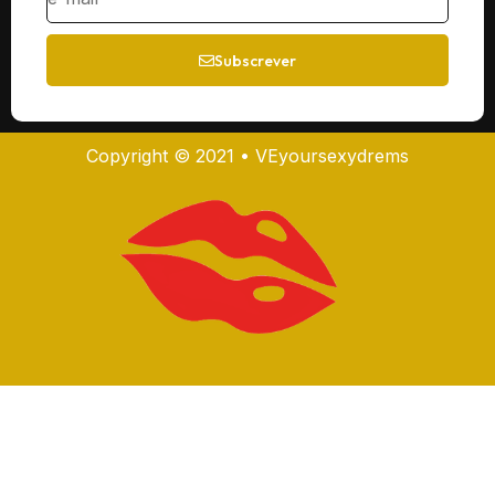
Subscrever
Copyright © 2021 • VEyoursexydrems