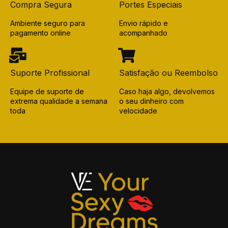
Compra Segura
Portes Especiais
Ambiente seguro para
Envio rápido e
pagamento online
acompanhado
Suporte Profissional
Satisfação ou Reembolso
Equipe de suporte de
Caso haja algo, devolvemos
extrema qualidade a semana
o seu dinheiro com
toda
velocidade