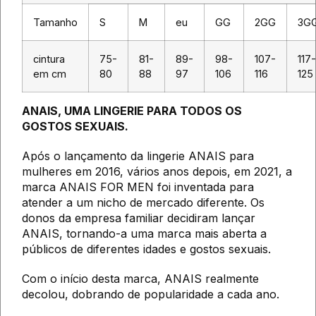
Tamanho
S
M
eu
GG
2GG
3G
cintura
75-
81-
89-
98-
107-
117-
em cm
80
88
97
106
116
125
ANAIS, UMA LINGERIE PARA TODOS OS
GOSTOS SEXUAIS.
Após o lançamento da lingerie ANAIS para
mulheres em 2016, vários anos depois, em 2021, a
marca ANAIS FOR MEN foi inventada para
atender a um nicho de mercado diferente. Os
donos da empresa familiar decidiram lançar
ANAIS, tornando-a uma marca mais aberta a
públicos de diferentes idades e gostos sexuais.
Com o início desta marca, ANAIS realmente
decolou, dobrando de popularidade a cada ano.