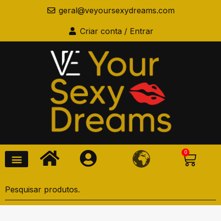
geral@veyoursexydreams.com
Criar conta / Entrar
0