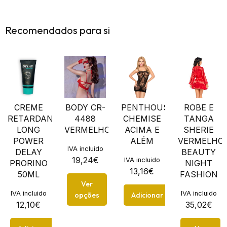
Recomendados para si
CREME
BODY CR-
PENTHOUSE
ROBE E
RETARDANTE
4488
CHEMISE
TANGA
LONG
VERMELHO
ACIMA E
SHERIE
POWER
ALÉM
VERMELHO
IVA incluido
DELAY
BEAUTY
19,24
€
IVA incluido
PRORINO
NIGHT
13,16
€
50ML
FASHION
Ver
IVA incluido
IVA incluido
opções
Adicionar
12,10
€
35,02
€