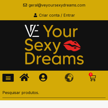
geral@veyoursexydreams.com
Criar conta / Entrar
0