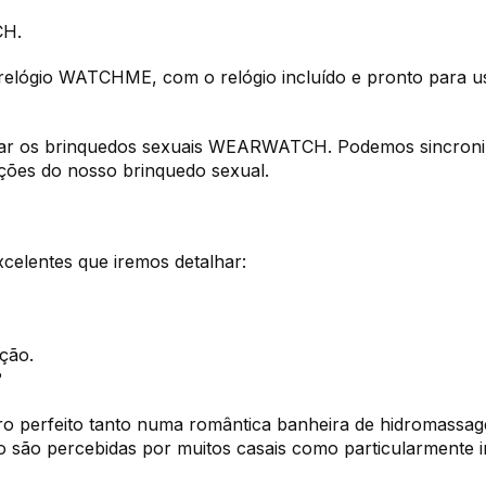
CH.
lógio WATCHME, com o relógio incluído e pronto para u
trolar os brinquedos sexuais WEARWATCH. Podemos sincron
ções do nosso brinquedo sexual.
elentes que iremos detalhar:
ção.
?
ro perfeito tanto numa romântica banheira de hidromassag
o são percebidas por muitos casais como particularmente i