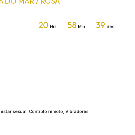
 DO MAR / ROSA
20
58
39
Hrs
Min
Sec
estar sexual
,
Controlo remoto
,
Vibradores