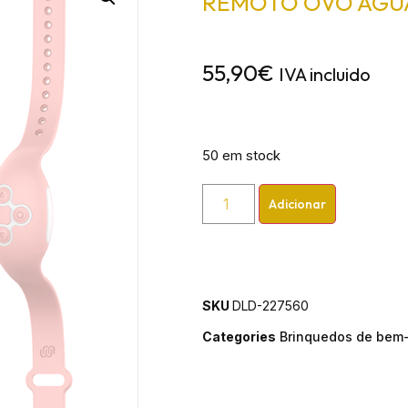
REMOTO OVO ÁGUA
55,90
€
IVA incluido
50 em stock
Adicionar
SKU
DLD-227560
Categories
Brinquedos de bem-