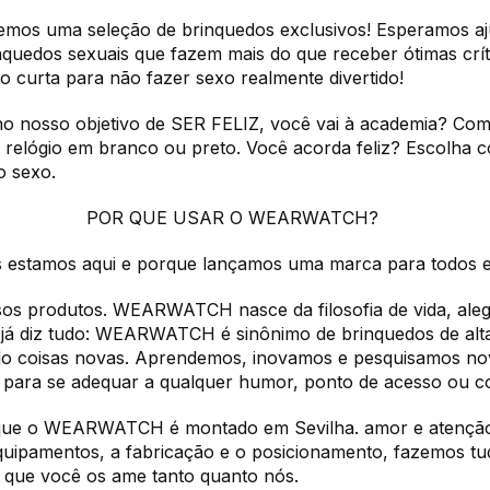
azemos uma seleção de brinquedos exclusivos! Esperamos aj
uedos sexuais que fazem mais do que receber ótimas críti
to curta para não fazer sexo realmente divertido!
no nosso objetivo de SER FELIZ, você vai à academia? Co
relógio em branco ou preto. Você acorda feliz? Escolha c
o sexo.
POR QUE USAR O WEARWATCH?
 estamos aqui e porque lançamos uma marca para todos e p
os produtos. WEARWATCH nasce da filosofia de vida, alegr
 já diz tudo: WEARWATCH é sinônimo de brinquedos de alt
do coisas novas. Aprendemos, inovamos e pesquisamos nova
para se adequar a qualquer humor, ponto de acesso ou co
que o WEARWATCH é montado em Sevilha. amor e atenção 
quipamentos, a fabricação e o posicionamento, fazemos tu
que você os ame tanto quanto nós.