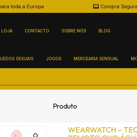
para toda a Europa
Compra Segur
LOJA
CONTACTO
SOBRE NÓS
BLOG
UEDOS SEXUAIS
JOGOS
MERCEARIA SENSUAL
MO
Produto
WEARWATCH – TE