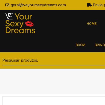
geral@veyoursexydreams.com
Envio 
HOME
BDSM
BRINQ