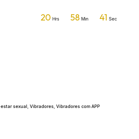
20
58
40
Hrs
Min
Sec
estar sexual
,
Vibradores
,
Vibradores com APP