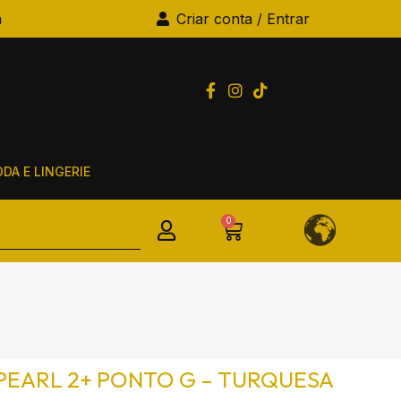
a
Criar conta / Entrar
DA E LINGERIE
0
PEARL 2+ PONTO G – TURQUESA