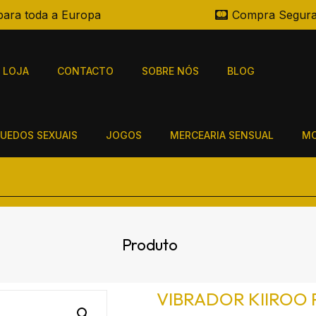
para toda a Europa
Compra Segur
LOJA
CONTACTO
SOBRE NÓS
BLOG
UEDOS SEXUAIS
JOGOS
MERCEARIA SENSUAL
MO
Produto
VIBRADOR KIIROO 