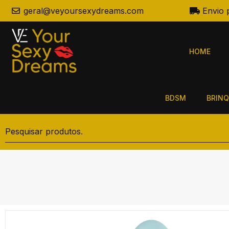
geral@veyoursexydreams.com
Envio 
HOME
BDSM
BRINQ