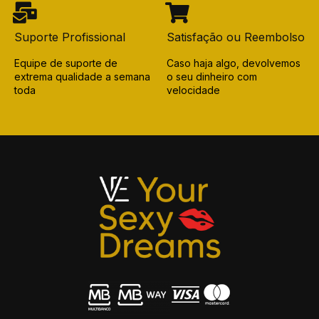
Suporte Profissional
Satisfação ou Reembolso
Equipe de suporte de
Caso haja algo, devolvemos
extrema qualidade a semana
o seu dinheiro com
toda
velocidade