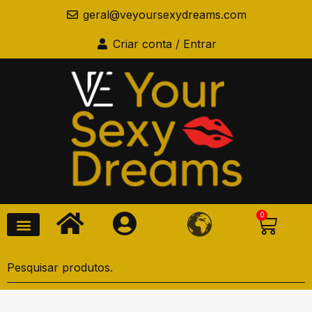
geral@veyoursexydreams.com
Criar conta / Entrar
0