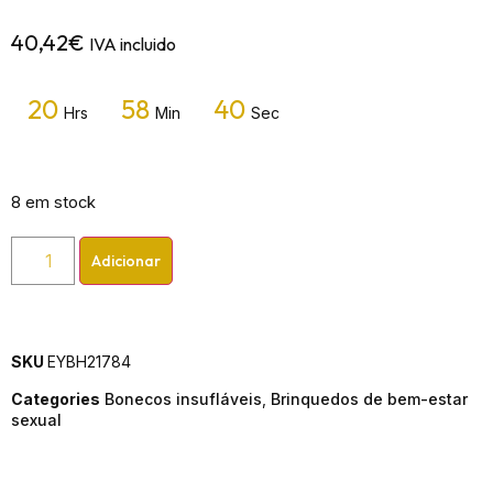
40,42
€
IVA incluido
20
58
40
Hrs
Min
Sec
8 em stock
Adicionar
SKU
EYBH21784
Categories
Bonecos insufláveis
,
Brinquedos de bem-estar
sexual