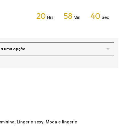
20
58
40
Hrs
Min
Sec
feminina
,
Lingerie sexy
,
Moda e lingerie