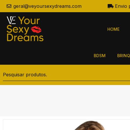
geral@veyoursexydreams.com
Envio 
HOME
BDSM
BRINQ