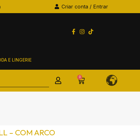
a
Criar conta / Entrar
DA E LINGERIE
0
LL – COM ARCO