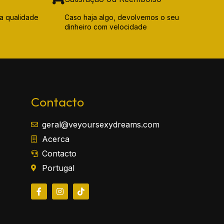
a qualidade
Caso haja algo, devolvemos o seu
dinheiro com velocidade
Contacto
geral@veyoursexydreams.com
Acerca
Contacto
Portugal