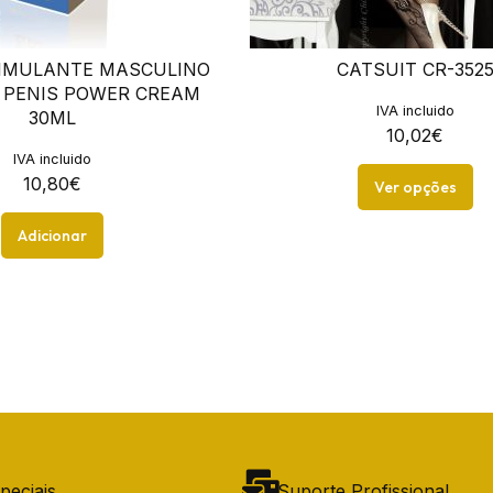
IMULANTE MASCULINO
CATSUIT CR-352
 PENIS POWER CREAM
IVA incluido
30ML
10,02
€
IVA incluido
10,80
€
Ver opções
Adicionar
peciais
Suporte Profissional