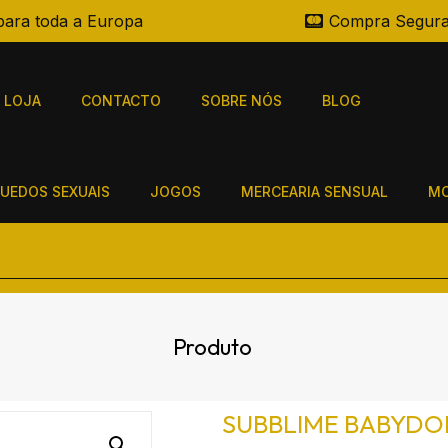
para toda a Europa
Compra Segur
LOJA
CONTACTO
SOBRE NÓS
BLOG
UEDOS SEXUAIS
JOGOS
MERCEARIA SENSUAL
MO
Produto
SUBBLIME BABYDO