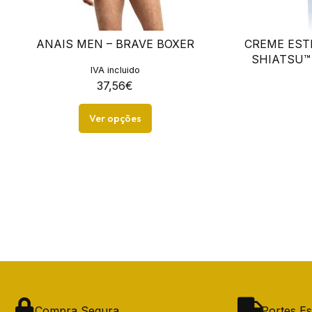
ANAIS MEN – BRAVE BOXER
CREME EST
SHIATSU™
IVA incluido
37,56
€
Ver opções
Compra Segura
Portes Es