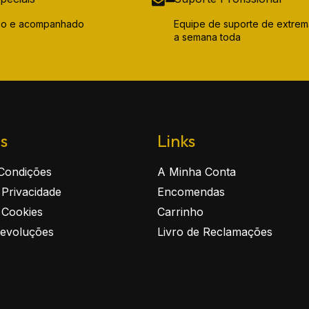
ido e acompanhado
Equipe de suporte de extrem
a semana toda
as
Links
Condições
A Minha Conta
e Privacidade
Encomendas
e Cookies
Carrinho
Devoluções
Livro de Reclamações