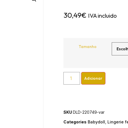
30,49
€
IVA incluido
Tamanho
Adicionar
SKU
DLD-220749-var
Categories
Babydoll
,
Lingerie 