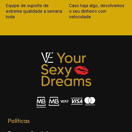
Equipe de suporte de
Caso haja algo, devolvemos
extrema qualidade a semana
o seu dinheiro com
toda
velocidade
Políticas