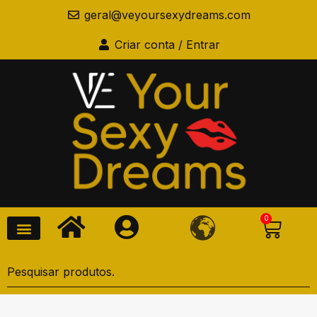
geral@veyoursexydreams.com
Criar conta / Entrar
0