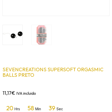
SEVENCREATIONS SUPERSOFT ORGASMIC
BALLS PRETO
11,17
€
IVA incluido
20
58
39
Hrs
Min
Sec