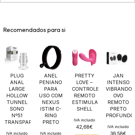
Recomendados para si
PLUG
ANEL
PRETTY
JAN
ANAL
PENIANO
LOVE –
INTENSO
LARGE
PARA
CONTROLE
VIBRANDO
HOLLOW
USO COM
REMOTO
OVO
TUNNEL
NEXUS
ESTIMULANTE
REMOTO
SONO
ISTIM C-
SHELL
PRETO
Nº51
RING
PROFUNDO
IVA incluido
TRANSPARENTE
PRETO
42,68
€
IVA incluido
36,58
€
IVA incluido
IVA incluido