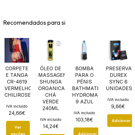
Recomendados para si
CORPETE
ÓLEO DE
BOMBA
PRESERVAT
E TANGA
MASSAGEM
PARA O
DUREX
CR-4619
SHUNGA
PÉNIS
SYNC 6
VERMELHO
ORGANICA
BATHMATE
UNIDADES
CHILIROSE
CHÁ
HYDROMAX
IVA incluido
VERDE
9 AZUL
9,66
€
IVA incluido
240ML
24,66
€
IVA incluido
103,18
€
IVA incluido
Adicionar
14,24
€
Ver
opções
Adicionar