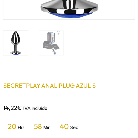
SECRETPLAY ANAL PLUG AZUL S
14,22
€
IVA incluido
20
58
40
Hrs
Min
Sec