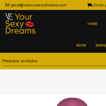
geral@veyoursexydreams.com
Envio 
HOME
BDSM
BRINQ