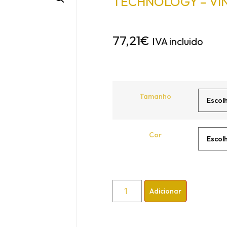
TECHNOLOGY – VI
77,21
€
IVA incluido
Tamanho
Cor
Adicionar