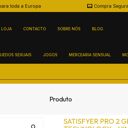
para toda a Europa
Compra Segur
LOJA
CONTACTO
SOBRE NÓS
BLOG
UEDOS SEXUAIS
JOGOS
MERCEARIA SENSUAL
MO
Produto
SATISFYER PRO 2 G