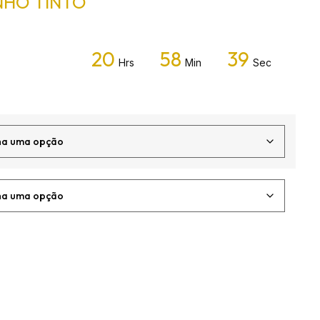
NHO TINTO
20
58
39
Hrs
Min
Sec