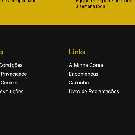
ido e acompanhado
Equipe de suporte de extrem
a semana toda
as
Links
Condições
A Minha Conta
e Privacidade
Encomendas
e Cookies
Carrinho
Devoluções
Livro de Reclamações