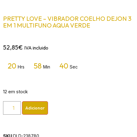
PRETTY LOVE – VIBRADOR COELHO DEJON 3
EM 1 MULTIFUNO AQUA VERDE
52,85
€
IVA incluido
20
58
40
Hrs
Min
Sec
12 em stock
Adicionar
SKU
DLD-238780