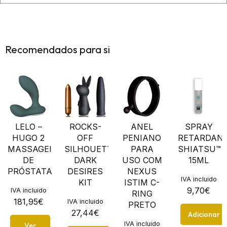
Recomendados para si
LELO –
ROCKS-
ANEL
SPRAY
HUGO 2
OFF
PENIANO
RETARDAN
MASSAGEIRO
SILHOUETTE
PARA
SHIATSU™
DE
DARK
USO COM
15ML
PRÓSTATA
DESIRES
NEXUS
IVA incluido
KIT
ISTIM C-
9,70
€
IVA incluido
RING
181,95
€
IVA incluido
PRETO
27,44
€
Adicionar
IVA incluido
Ver