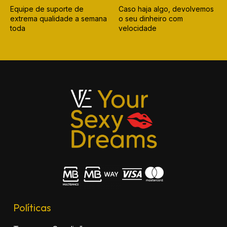
Equipe de suporte de
Caso haja algo, devolvemos
extrema qualidade a semana
o seu dinheiro com
toda
velocidade
Políticas