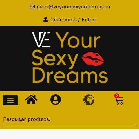
geral@veyoursexydreams.com
Criar conta / Entrar
0