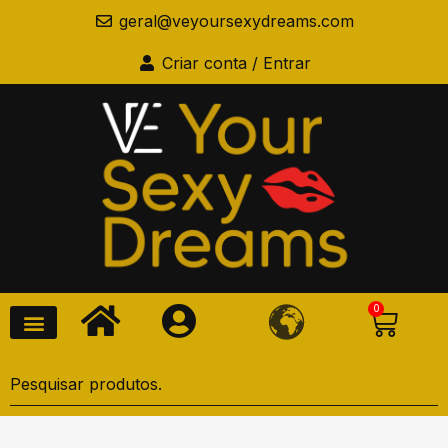
geral@veyoursexydreams.com
Criar conta / Entrar
0