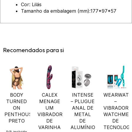
Cor: Lilás
Tamanho da embalagem (mm):177*97*57
Recomendados para si
BODY
CALEX
INTENSE
WEARWAT
TURNED
MENAGE
– PLUGUE
–
ON
UM
ANAL DE
VIBRADOR
PENTHOUSE
VIBRADOR
METAL
WATCHME
PRETO
DE
DE
DE
VARINHA
ALUMÍNIO
TECNOLOGI
IVA incluido