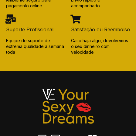
pagamento online
acompanhado
Suporte Profissional
Satisfação ou Reembolso
Equipe de suporte de
Caso haja algo, devolvemos
extrema qualidade a semana
o seu dinheiro com
toda
velocidade