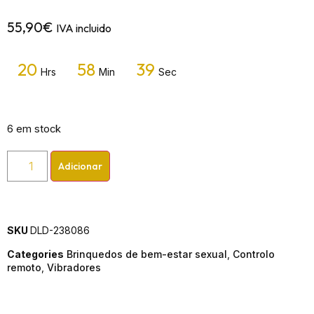
55,90
€
IVA incluido
20
58
39
Hrs
Min
Sec
6 em stock
Adicionar
SKU
DLD-238086
Categories
Brinquedos de bem-estar sexual
,
Controlo
remoto
,
Vibradores