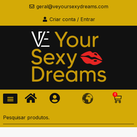
geral@veyoursexydreams.com
Criar conta / Entrar
0