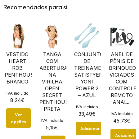
Recomendados para si
VESTIDO
TANGA
CONJUNTO
ANEL DE
HEART
COM
DE
PÊNIS DE
ROB
ABERTURA
TREINAMENTO
BRINQUED
PENTHOUSE
NA
SATISFYER
VICIADOS
BRANCO
VIRILHA
YONI
COM
OPEN
POWER 2
CONTROLE
IVA incluido
SECRET
– AZUL
REMOTO
8,24
€
PENTHOUSE
ANAL...
IVA incluido
PRETA
33,49
€
IVA incluido
Ver
45,73
€
IVA incluido
opções
5,15
€
Adicionar
Adicionar