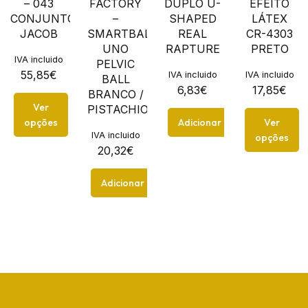
– 043
FACTORY
DUPLO U-
EFEITO
CONJUNTO
–
SHAPED
LÁTEX
JACOB
SMARTBALL
REAL
CR-4303
UNO
RAPTURE
PRETO
IVA incluido
PELVIC
55,85
€
IVA incluido
IVA incluido
BALL
6,83
€
17,85
€
BRANCO /
Ver
PISTACHIO...
opções
Adicionar
Ver
IVA incluido
opções
20,32
€
Adicionar