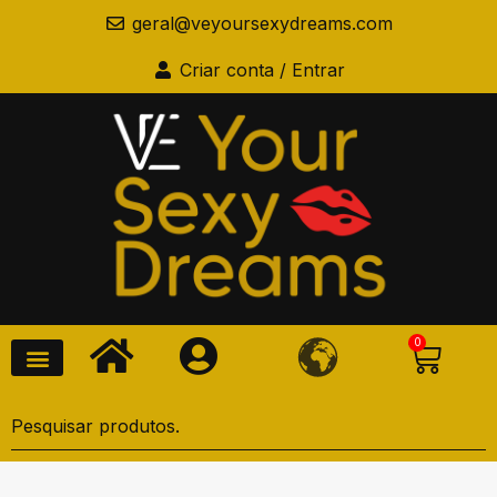
geral@veyoursexydreams.com
Criar conta / Entrar
0