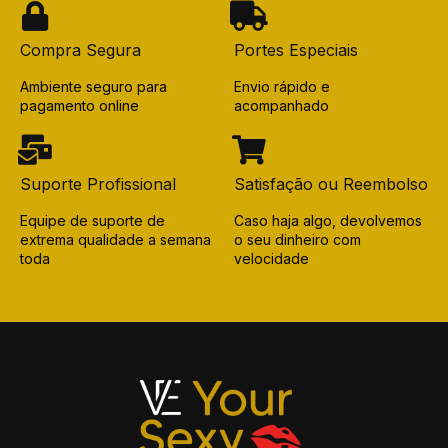
Compra Segura
Portes Especiais
Ambiente seguro para
Envio rápido e
pagamento online
acompanhado
Suporte Profissional
Satisfação ou Reembolso
Equipe de suporte de
Caso haja algo, devolvemos
extrema qualidade a semana
o seu dinheiro com
toda
velocidade