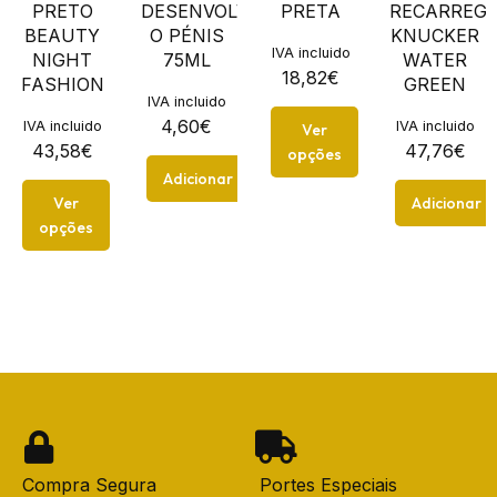
PRETO
DESENVOLVER
PRETA
RECARREGV
BEAUTY
O PÉNIS
KNUCKER
IVA incluido
NIGHT
75ML
WATER
18,82
€
FASHION
GREEN
IVA incluido
4,60
€
IVA incluido
IVA incluido
Ver
43,58
€
47,76
€
opções
Adicionar
Ver
Adicionar
opções
Compra Segura
Portes Especiais