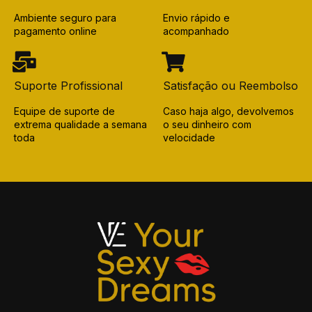
Ambiente seguro para
Envio rápido e
pagamento online
acompanhado
Suporte Profissional
Satisfação ou Reembolso
Equipe de suporte de
Caso haja algo, devolvemos
extrema qualidade a semana
o seu dinheiro com
toda
velocidade