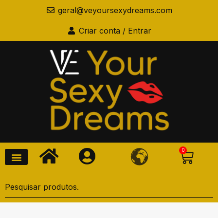
geral@veyoursexydreams.com
Criar conta / Entrar
0