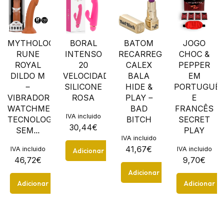
MYTHOLOGY
BORAL
BATOM
JOGO
RUNE
INTENSO
RECARREGÁVEL
CHOC &
ROYAL
20
CALEX
PEPPER
DILDO M
VELOCIDADES
BALA
EM
–
SILICONE
HIDE &
PORTUGUÊ
VIBRADOR
ROSA
PLAY –
E
WATCHME
BAD
FRANCÊS
IVA incluido
TECNOLOGIA
BITCH
SECRET
30,44
€
SEM...
PLAY
IVA incluido
41,67
€
IVA incluido
IVA incluido
Adicionar
46,72
€
9,70
€
Adicionar
Adicionar
Adicionar