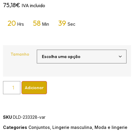
75,18
€
IVA incluido
20
58
39
Hrs
Min
Sec
Tamanho
Adicionar
SKU
DLD-233328-var
Categories
Conjuntos
,
Lingerie masculina
,
Moda e lingerie