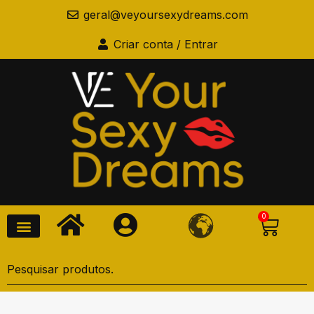
geral@veyoursexydreams.com
Criar conta / Entrar
0