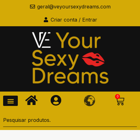
geral@veyoursexydreams.com
Criar conta / Entrar
0