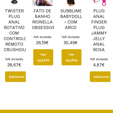
TWISTER
FATO DE
SUBBLIME
PLUG
PLUG
BANHO
BABYDOLL
ANAL
ANAL
RIONELLA
– COM
FINGER
ROTATIVO
OBSESSIVE
ARCO
PLUG
COM
JAMMY
IVA incluido
IVA incluido
CONTROLO
JELLY
26,19
€
30,49
€
REMOTO
ANAL
CRUSHIOUS
ROSA
Ver
Ver
IVA incluido
IVA incluido
opções
opções
28,67
€
4,87
€
Adicionar
Adicionar