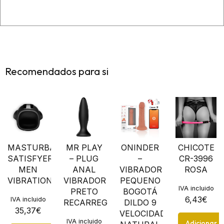
Recomendados para si
MASTURBADOR
MR PLAY
ONINDER
CHICOTE
SATISFYER
– PLUG
–
CR-3996
MEN
ANAL
VIBRADOR
ROSA
VIBRATION
VIBRADOR
PEQUENO
IVA incluido
PRETO
BOGOTÁ
6,43
€
IVA incluido
RECARREGVEL
DILDO 9
35,37
€
VELOCIDADES
IVA incluido
Adicionar