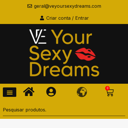
geral@veyoursexydreams.com
Criar conta / Entrar
0