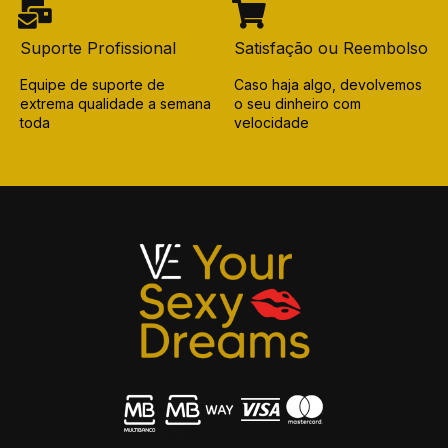
Suporte Profissional
Satisfação ou Reembolso
Equipe de suporte de
Caso haja algo, devolvemos
extrema qualidade a semana
o seu dinheiro com
toda
velocidade