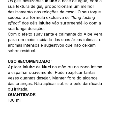
Os géis deslizantes
Inlube
à base de água, com a
sua textura de gel, proporcionam um melhor
deslizamento nas relações de casal. O seu toque
sedoso e a fórmula exclusiva de
“long lasting
effect”
dos géis
Inlube
vão surpreendê-lo com a
sua longa duração.
Com o efeito suavizante e calmante do Aloe Vera
para um maior cuidado das suas áreas íntimas, e
aromas intensos e sugestivos que não deixam
sabor residual.
USO RECOMENDADO:
Aplicar
Inlube
de
Nuei
na mão ou na zona íntima
e espalhar suavemente. Pode reaplicar tantas
vezes quantas desejar. Manter fora do alcance
das crianças. Não aplicar sobre a pele danificada
ou irritada.
QUANTIDADE:
100 ml