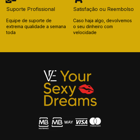
Suporte Profissional
Satisfação ou Reembolso
Equipe de suporte de
Caso haja algo, devolvemos
extrema qualidade a semana
o seu dinheiro com
toda
velocidade