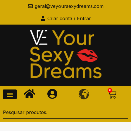
geral@veyoursexydreams.com
Criar conta / Entrar
0