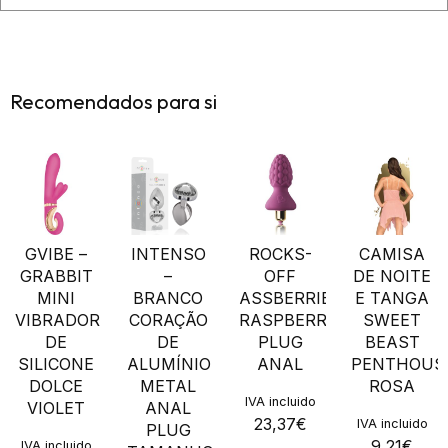
Recomendados para si
GVIBE –
INTENSO
ROCKS-
CAMISA
GRABBIT
–
OFF
DE NOITE
MINI
BRANCO
ASSBERRIES
E TANGA
VIBRADOR
CORAÇÃO
RASPBERRY
SWEET
DE
DE
PLUG
BEAST
SILICONE
ALUMÍNIO
ANAL
PENTHOUS
DOLCE
METAL
ROSA
IVA incluido
VIOLET
ANAL
23,37
€
IVA incluido
PLUG
9,21
€
IVA incluido