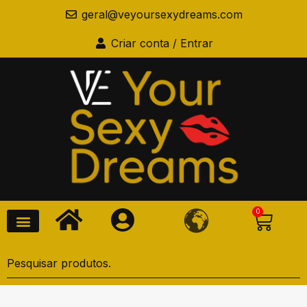
geral@veyoursexydreams.com
Criar conta / Entrar
0