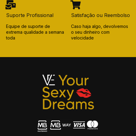
Suporte Profissional
Satisfação ou Reembolso
Equipe de suporte de
Caso haja algo, devolvemos
extrema qualidade a semana
o seu dinheiro com
toda
velocidade