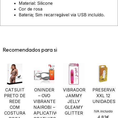
Material: Silicone
Cor de rosa
Bateria; Sim recarregável via USB incluído.
Recomendados para si
CATSUIT
ONINDER
VIBRADOR
PRESERVAT
PRETO DE
– OVO
JAMMY
XXL 12
REDE
VIBRANTE
JELLY
UNIDADES
COM
NAIROBI –
GLEAMY
IVA incluido
COSTURA
APLICATIVO
GLITTER
4,83
€