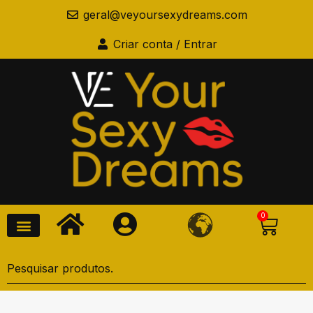
geral@veyoursexydreams.com
Criar conta / Entrar
0