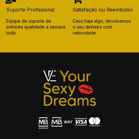
Suporte Profissional
Satisfação ou Reembolso
Equipe de suporte de
Caso haja algo, devolvemos
extrema qualidade a semana
o seu dinheiro com
toda
velocidade