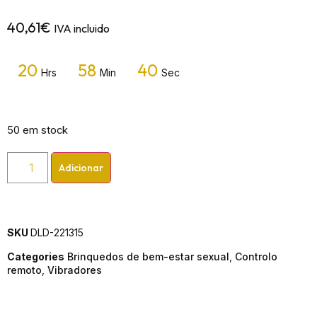
40,61
€
IVA incluido
20
58
40
Hrs
Min
Sec
50 em stock
Adicionar
SKU
DLD-221315
Categories
Brinquedos de bem-estar sexual
,
Controlo
remoto
,
Vibradores