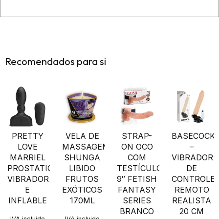
Recomendados para si
PRETTY
VELA DE
STRAP-
BASECOCK
LOVE
MASSAGEM
ON OCO
–
MARRIEL
SHUNGA
COM
VIBRADOR
PROSTATICO
LIBIDO
TESTÍCULOS
DE
VIBRADOR
FRUTOS
9″ FETISH
CONTROLE
E
EXÓTICOS
FANTASY
REMOTO
INFLABLE
170ML
SERIES
REALISTA
BRANCO
20 CM
IVA incluido
IVA incluido