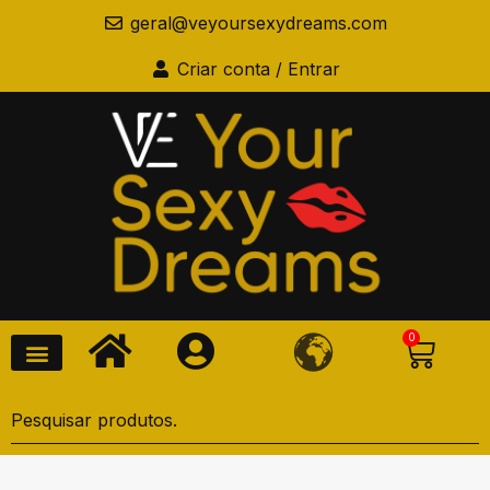
geral@veyoursexydreams.com
Criar conta / Entrar
0