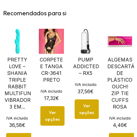
Recomendados para si
PRETTY
CORPETE
PUMP
ALGEMAS
LOVE –
E TANGA
ADDICTED
DESCARTÁV
SHANIA
CR-3641
– RX5
DE
TRIPLE
PRETO
PLÁSTICO
IVA incluido
RABBIT
OUCH!
37,56
€
IVA incluido
MULTIFUNCIONAL
ZIP TIE
17,32
€
VIBRADOR
CUFFS
Ver
3 EM...
ROSA
Ver
opções
IVA incluido
IVA incluido
opções
36,58
€
4,46
€