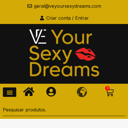
geral@veyoursexydreams.com
Criar conta / Entrar
0