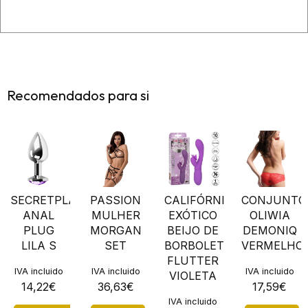
Recomendados para si
SECRETPLAY
PASSION
CALIFÓRNIA
CONJUNTO
ANAL
MULHER
EXÓTICO
OLIWIA
PLUG
MORGAN
BEIJO DE
DEMONIQ
LILA S
SET
BORBOLETA
VERMELHO
FLUTTER
IVA incluido
IVA incluido
IVA incluido
VIOLETA
14,22
€
36,63
€
17,59
€
IVA incluido