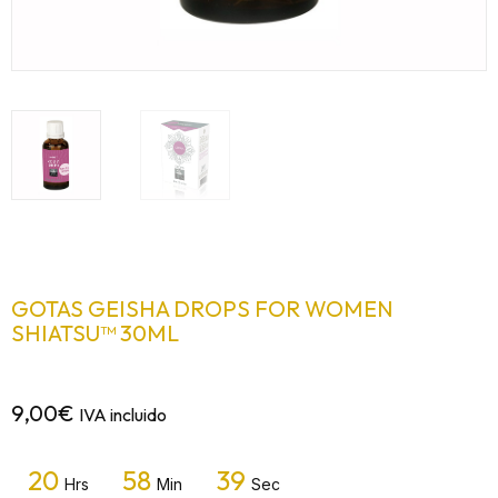
GOTAS GEISHA DROPS FOR WOMEN
SHIATSU™ 30ML
9,00
€
IVA incluido
20
58
39
Hrs
Min
Sec