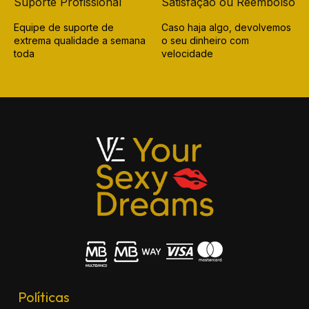
Suporte Profissional
Satisfação ou Reembolso
Equipe de suporte de
Caso haja algo, devolvemos
extrema qualidade a semana
o seu dinheiro com
toda
velocidade
Políticas