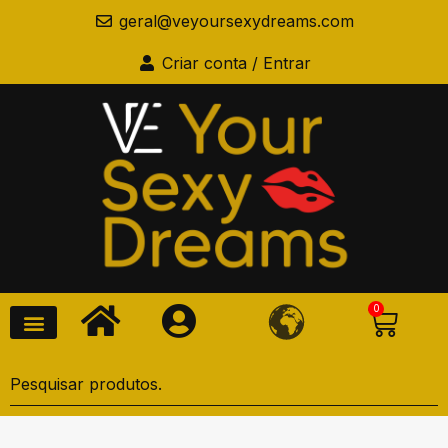
geral@veyoursexydreams.com
Criar conta / Entrar
0