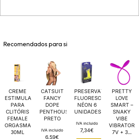
Recomendados para si
CREME
CATSUIT
PRESERVATIVOS
PRETTY
ESTIMULANTE
FANCY
FLUORESCENTES
LOVE
PARA
DOPE
NÉON 6
SMART –
CLITÓRIS
PENTHOUSE
UNIDADES
SNAKY
FEMALE
PRETO
VIBE
IVA incluido
ORGASMA
VIBRATOR
7,34
€
IVA incluido
30ML
7V + 3...
6,59
€