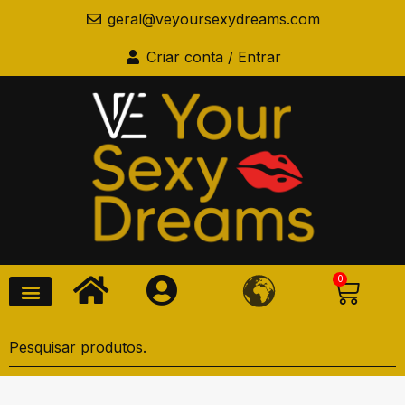
geral@veyoursexydreams.com
Criar conta / Entrar
0