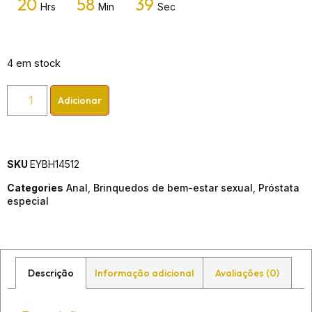
20
58
39
Hrs
Min
Sec
4 em stock
Adicionar
SKU
EYBH14512
Categories
Anal
,
Brinquedos de bem-estar sexual
,
Próstata
especial
Descrição
Informação adicional
Avaliações (0)