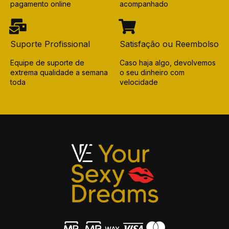
pagamento online
acompanhado
Suporte Profissional
Satisfação ou Reembolso
Equipe de suporte de
Caso haja algo, devolvemos
extrema qualidade a semana
o seu dinheiro com
toda
velocidade