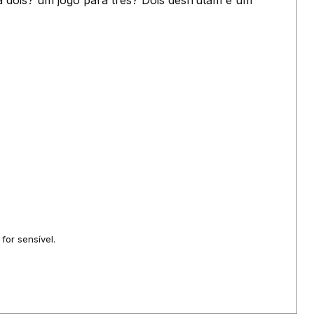
a dois? um jogo para três? Dois desfrutam e um
for sensível.