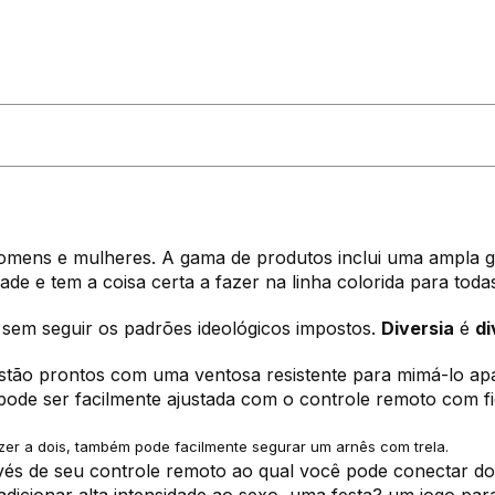
omens e mulheres. A gama de produtos inclui uma ampla g
dade e tem a coisa certa a fazer na linha colorida para tod
e sem seguir os padrões ideológicos impostos.
Diversia
é
di
tão prontos com uma ventosa resistente para mimá-lo apai
pode ser facilmente ajustada com o controle remoto com f
razer a dois, também pode facilmente segurar um arnês com trela.
vés de seu controle remoto ao qual você pode conectar do