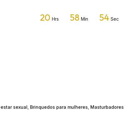
20
58
53
Hrs
Min
Sec
estar sexual
,
Brinquedos para mulheres
,
Masturbadores