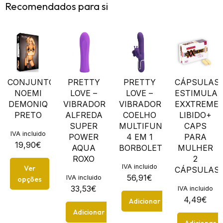
Recomendados para si
CONJUNTO
PRETTY
PRETTY
CÁPSULAS
NOEMI
LOVE –
LOVE –
ESTIMULA
DEMONIQ
VIBRADOR
VIBRADOR
EXXTREME
PRETO
ALFREDA
COELHO
LIBIDO+
SUPER
MULTIFUNÇÕES
CAPS
IVA incluido
POWER
4 EM 1
PARA
19,90
€
AQUA
BORBOLETA...
MULHER
ROXO
2
IVA incluido
Ver
CÁPSULAS
56,91
€
IVA incluido
opções
33,53
€
IVA incluido
4,49
€
Adicionar
Adicionar