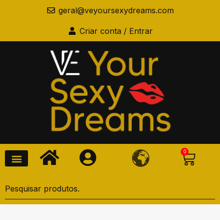
geral@veyoursexydreams.com
Criar conta / Entrar
0