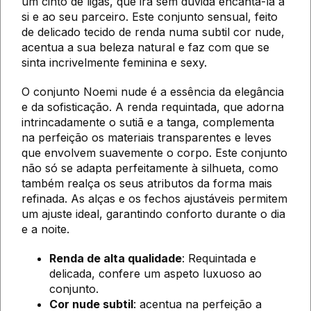
um cinto de ligas, que irá sem dúvida encantá-la a
si e ao seu parceiro. Este conjunto sensual, feito
de delicado tecido de renda numa subtil cor nude,
acentua a sua beleza natural e faz com que se
sinta incrivelmente feminina e sexy.
O conjunto Noemi nude é a essência da elegância
e da sofisticação. A renda requintada, que adorna
intrincadamente o sutiã e a tanga, complementa
na perfeição os materiais transparentes e leves
que envolvem suavemente o corpo. Este conjunto
não só se adapta perfeitamente à silhueta, como
também realça os seus atributos da forma mais
refinada. As alças e os fechos ajustáveis permitem
um ajuste ideal, garantindo conforto durante o dia
e a noite.
Renda de alta qualidade
: Requintada e
delicada, confere um aspeto luxuoso ao
conjunto.
Cor nude subtil
: acentua na perfeição a