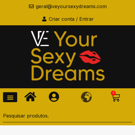
geral@veyoursexydreams.com
Criar conta / Entrar
0