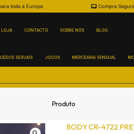
para toda a Europa
Compra Segur
LOJA
CONTACTO
SOBRE NÓS
BLOG
UEDOS SEXUAIS
JOGOS
MERCEARIA SENSUAL
MO
Produto
BODY CR-4722 PRE