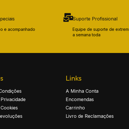
peciais
Suporte Profissional
ido e acompanhado
Equipe de suporte de extrem
a semana toda
as
Links
Condições
A Minha Conta
e Privacidade
Encomendas
e Cookies
Carrinho
Devoluções
Livro de Reclamações