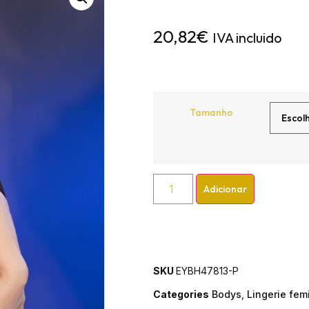
20,82
€
IVA incluido
Tamanho
Adicionar
SKU
EYBH47813-P
Categories
Bodys
,
Lingerie fem