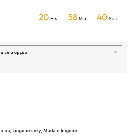
20
58
40
Hrs
Min
Sec
inina
,
Lingerie sexy
,
Moda e lingerie