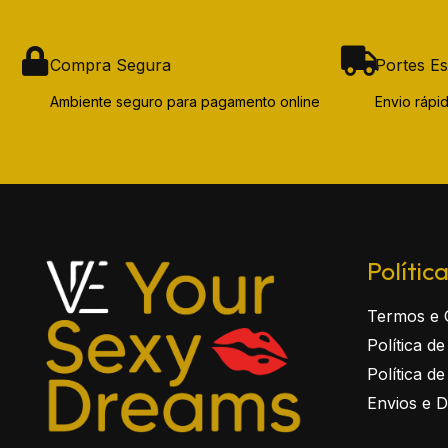
Compra Segura
Portes Es
Ambiente seguro para pagamento online
Envio ráp
Polític
Termos e 
Política d
Política d
Envios e 