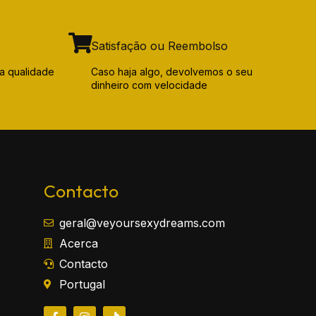
Satisfação ou Reembolso
a qualidade
Caso haja algo, devolvemos o seu
dinheiro com velocidade
Contacto
geral@veyoursexydreams.com
Acerca
Contacto
Portugal