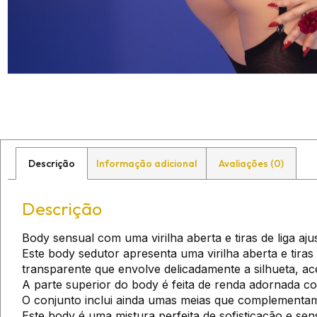
Descrição
Informação adicional
Avaliações (0)
Descrição
Body sensual com uma virilha aberta e tiras de liga aju
Este body sedutor apresenta uma virilha aberta e tiras d
transparente que envolve delicadamente a silhueta, a
A parte superior do body é feita de renda adornada c
O conjunto inclui ainda umas meias que complementam 
Este body é uma mistura perfeita de sofisticação e sen