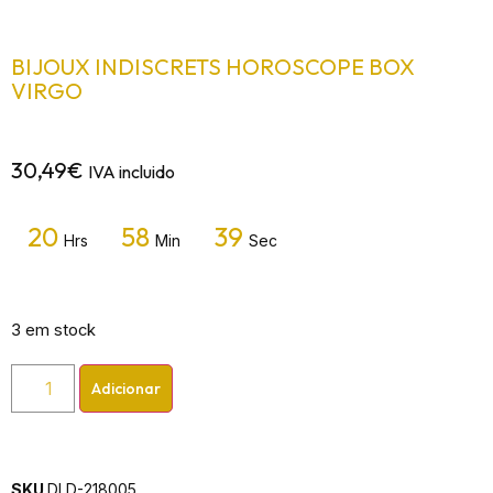
BIJOUX INDISCRETS HOROSCOPE BOX
VIRGO
30,49
€
IVA incluido
20
58
39
Hrs
Min
Sec
3 em stock
Adicionar
SKU
DLD-218005