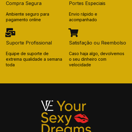
Compra Segura
Portes Especiais
Ambiente seguro para
Envio rápido e
pagamento online
acompanhado
Suporte Profissional
Satisfação ou Reembolso
Equipe de suporte de
Caso haja algo, devolvemos
extrema qualidade a semana
o seu dinheiro com
toda
velocidade