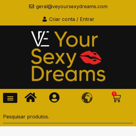
geral@veyoursexydreams.com
Criar conta / Entrar
0