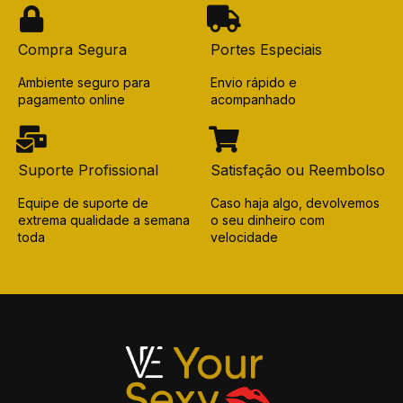
Compra Segura
Portes Especiais
Ambiente seguro para
Envio rápido e
pagamento online
acompanhado
Suporte Profissional
Satisfação ou Reembolso
Equipe de suporte de
Caso haja algo, devolvemos
extrema qualidade a semana
o seu dinheiro com
toda
velocidade