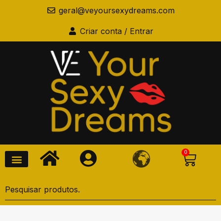
geral@veyoursexydreams.com
Criar conta / Entrar
0