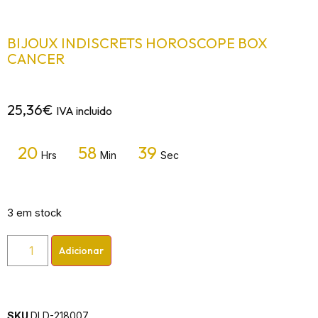
BIJOUX INDISCRETS HOROSCOPE BOX
CANCER
25,36
€
IVA incluido
20
58
39
Hrs
Min
Sec
3 em stock
Adicionar
SKU
DLD-218007