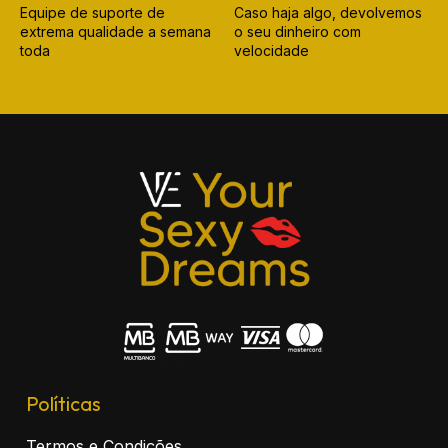
Equipe de suporte de
Caso haja algo, devolvemos
extrema qualidade a semana
o seu dinheiro com
toda
velocidade
Políticas
Termos e Condições