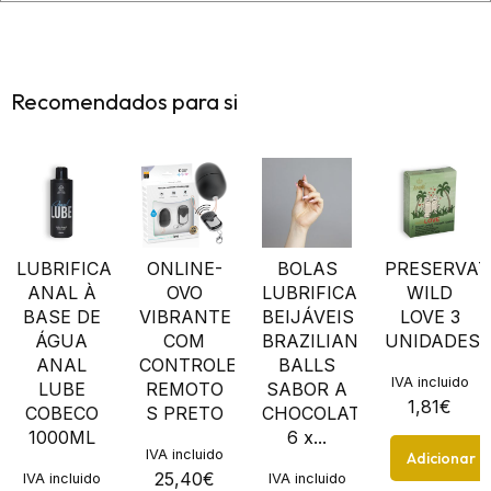
Recomendados para si
LUBRIFICANTE
ONLINE-
BOLAS
PRESERVAT
ANAL À
OVO
LUBRIFICANTES
WILD
BASE DE
VIBRANTE
BEIJÁVEIS
LOVE 3
ÁGUA
COM
BRAZILIAN
UNIDADES
ANAL
CONTROLE
BALLS
IVA incluido
LUBE
REMOTO
SABOR A
1,81
€
COBECO
S PRETO
CHOCOLATE
1000ML
6 x...
IVA incluido
Adicionar
25,40
€
IVA incluido
IVA incluido