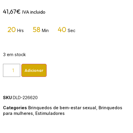
41,67
€
IVA incluido
20
58
40
Hrs
Min
Sec
3 em stock
Adicionar
SKU
DLD-226620
Categories
Brinquedos de bem-estar sexual
,
Brinquedos
para mulheres
,
Estimuladores