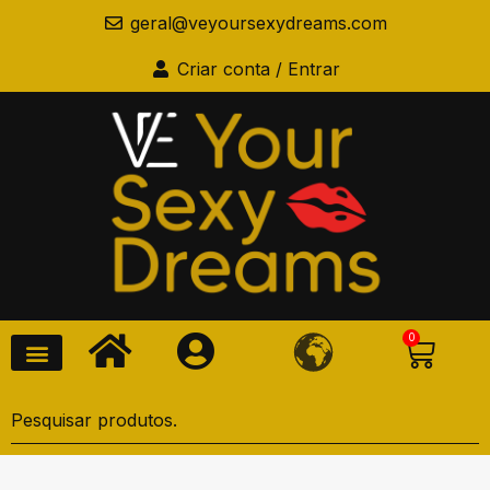
geral@veyoursexydreams.com
Criar conta / Entrar
0