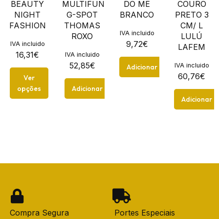
BEAUTY
MULTIFUNO
DO ME
COURO
NIGHT
G-SPOT
BRANCO
PRETO 3
FASHION
THOMAS
CM/ L
IVA incluido
ROXO
LULÚ
9,72
€
IVA incluido
LAFEM
16,31
€
IVA incluido
52,85
€
IVA incluido
Adicionar
60,76
€
Ver
opções
Adicionar
Adicionar
Compra Segura
Portes Especiais