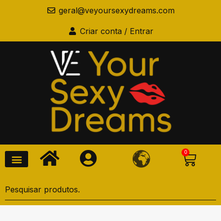
geral@veyoursexydreams.com
Criar conta / Entrar
0