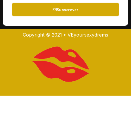
Subscrever
Copyright © 2021 • VEyoursexydrems