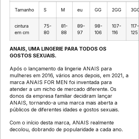
Tamanho
S
M
eu
GG
2GG
3G
cintura
75-
81-
89-
98-
107-
117-
em cm
80
88
97
106
116
125
ANAIS, UMA LINGERIE PARA TODOS OS
GOSTOS SEXUAIS.
Após o lançamento da lingerie ANAIS para
mulheres em 2016, vários anos depois, em 2021, a
marca ANAIS FOR MEN foi inventada para
atender a um nicho de mercado diferente. Os
donos da empresa familiar decidiram lançar
ANAIS, tornando-a uma marca mais aberta a
públicos de diferentes idades e gostos sexuais.
Com o início desta marca, ANAIS realmente
decolou, dobrando de popularidade a cada ano.