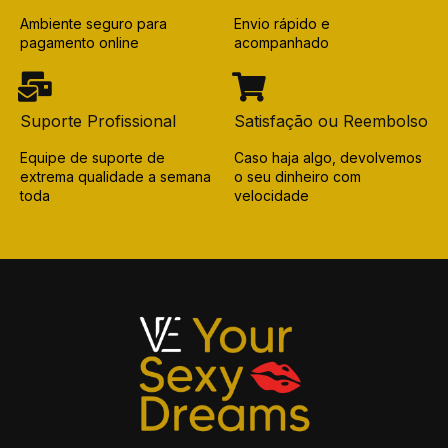
Ambiente seguro para
Envio rápido e
pagamento online
acompanhado
Suporte Profissional
Satisfação ou Reembolso
Equipe de suporte de
Caso haja algo, devolvemos
extrema qualidade a semana
o seu dinheiro com
toda
velocidade