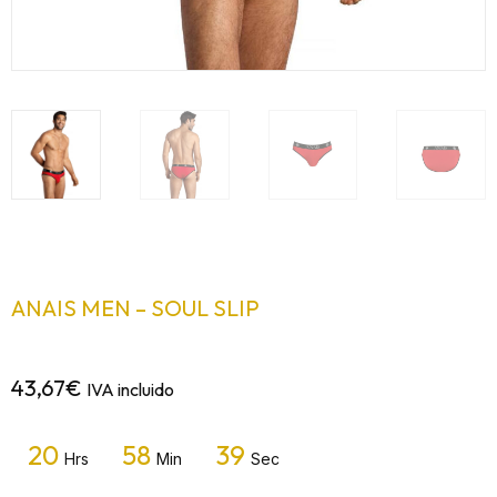
ANAIS MEN – SOUL SLIP
43,67
€
IVA incluido
20
58
39
Hrs
Min
Sec