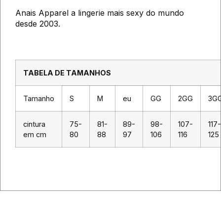
Anais Apparel a lingerie mais sexy do mundo
desde 2003.
TABELA DE TAMANHOS
Tamanho
S
M
eu
GG
2GG
3G
cintura
75-
81-
89-
98-
107-
117-
em cm
80
88
97
106
116
125