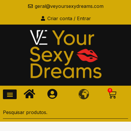
geral@veyoursexydreams.com
Criar conta / Entrar
0