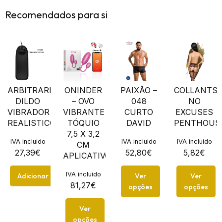
Recomendados para si
ARBITRARINESS
ONINDER
PAIXÃO –
COLLANTS
DILDO
– OVO
048
NO
VIBRADOR
VIBRANTE
CURTO
EXCUSES
REALISTICO
TÓQUIO
DAVID
PENTHOUS
7,5 X 3,2
IVA incluido
IVA incluido
IVA incluido
CM
27,39
€
52,80
€
5,82
€
APLICATIVO...
IVA incluido
Adicionar
Ver
Ver
81,27
€
opções
opções
Ver
opções