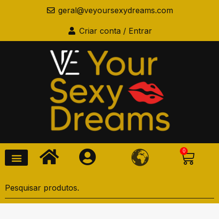
geral@veyoursexydreams.com
Criar conta / Entrar
0