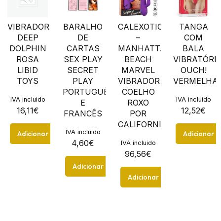
VIBRADOR
BARALHO
CALEXOTICS
TANGA
DEEP
DE
–
COM
DOLPHIN
CARTAS
MANHATTAN
BALA
ROSA
SEX PLAY
BEACH
VIBRATÓRI
LIBID
SECRET
MARVEL
OUCH!
TOYS
PLAY
VIBRADOR
VERMELHA
PORTUGUÊS
COELHO
IVA incluido
IVA incluido
E
ROXO
16,11
€
12,52
€
FRANCÊS
POR
CALIFORNIA...
IVA incluido
Adicionar
Adicionar
4,60
€
IVA incluido
96,56
€
Adicionar
Adicionar