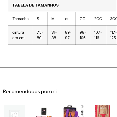
TABELA DE TAMANHOS
Tamanho
S
M
eu
GG
2GG
3G
cintura
75-
81-
89-
98-
107-
117-
em cm
80
88
97
106
116
125
Recomendados para si