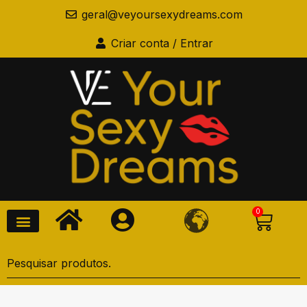
geral@veyoursexydreams.com
Criar conta / Entrar
0