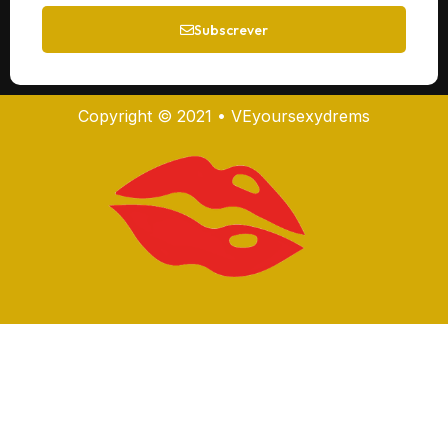
Subscrever
Copyright © 2021 • VEyoursexydrems