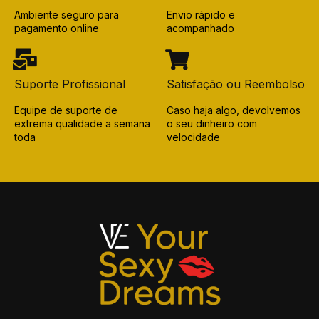
Ambiente seguro para
Envio rápido e
pagamento online
acompanhado
Suporte Profissional
Satisfação ou Reembolso
Equipe de suporte de
Caso haja algo, devolvemos
extrema qualidade a semana
o seu dinheiro com
toda
velocidade