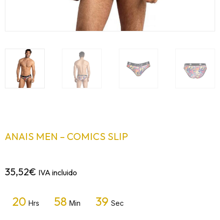
ANAIS MEN – COMICS SLIP
35,52
€
IVA incluido
20
58
38
Hrs
Min
Sec