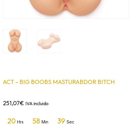
ACT – BIG BOOBS MASTURABDOR BITCH
251,07
€
IVA incluido
20
58
39
Hrs
Min
Sec