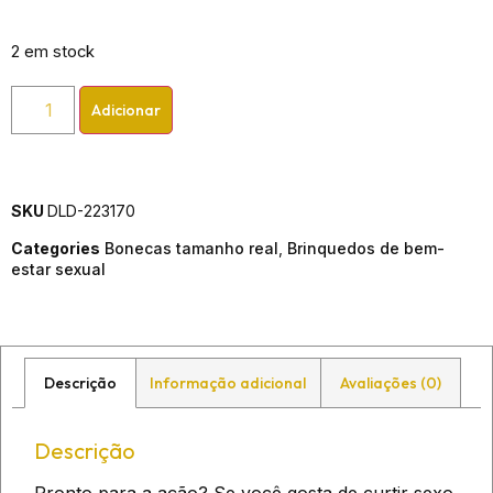
2 em stock
Adicionar
SKU
DLD-223170
Categories
Bonecas tamanho real
,
Brinquedos de bem-
estar sexual
Descrição
Informação adicional
Avaliações (0)
Descrição
Pronto para a ação? Se você gosta de curtir sexo