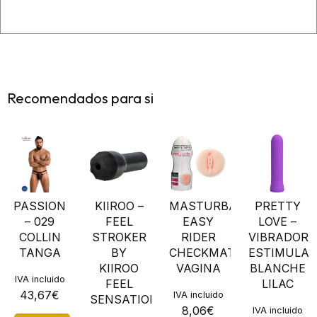
Recomendados para si
PASSION
KIIROO –
MASTURBADOR
PRETTY
– 029
FEEL
EASY
LOVE –
COLLIN
STROKER
RIDER
VIBRADOR
TANGA
BY
CHECKMATE
ESTIMULA
KIIROO
VAGINA
BLANCHE
IVA incluido
FEEL
LILAC
43,67
€
IVA incluido
SENSATION
8,06
€
IVA incluido