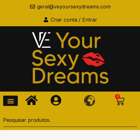
geral@veyoursexydreams.com
Criar conta / Entrar
0